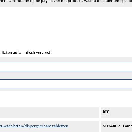
lt zien. U komt dan op de pagina van het product, waar u de patiëntenbijslui
sultaten automatisch ververst!
ATC
kauwtabletten/dispergeerbare tabletten
N03AX09 - Lamo