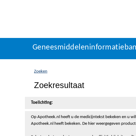
Geneesmiddeleninformatieba
U
Geneesmiddeleninformatieba
bevindt
zich
hier:
Zoeken
Zoekresultaat
Toelichting:
Op Apotheek.nl heeft u de medicijntekst
bekeken en u wil
Apotheek.nl heeft bekeken. De hier weergegeven producte