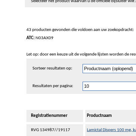
Selecteer het product waarvan u de officiële bijsluiter wi
43 producten gevonden die voldoen aan uw zoekopdracht:
ATC:
N03AX09
Let op: door een keuze uit de volgende lijsten worden de re
Sorteren
Sorteer resultaten op:
en
pagineren
Resultaten per pagina:
Registratienummer
Productnaam
RVG 134987//19117
Lamictal Dispers 100 mg, 