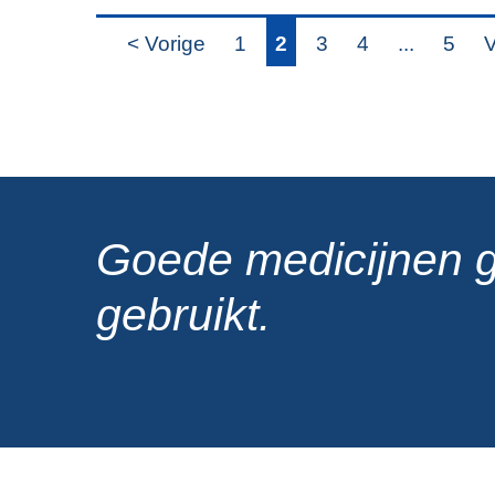
< Vorige
1
2
3
4
...
5
V
Goede medicijnen 
gebruikt.