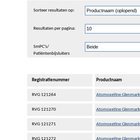
Sorteren
Sorteer resultaten op:
en
pagineren
Resultaten per pagina:
SmPC's/
Patiëntenbijsluiters
Registratienummer
Productnaam
RVG 121264
Atomoxetine Glenmark 
RVG 121270
Atomoxetine Glenmark 
RVG 121271
Atomoxetine Glenmark 
RVG 121272
Atomoxetine Glenmark 