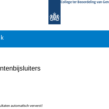
College ter Beoordeling van Ge
nk
nk
tenbijsluiters
sultaten automatisch ververst!