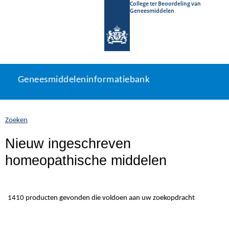
College ter Beoordeling van
Geneesmiddelen
Geneesmiddeleninformatiebank
Ga
U
Geneesmiddeleninformatiebank
direct
bevindt
naar
zich
inhoud
hier:
Zoeken
Nieuw ingeschreven
homeopathische middelen
1410 producten gevonden die voldoen aan uw zoekopdracht