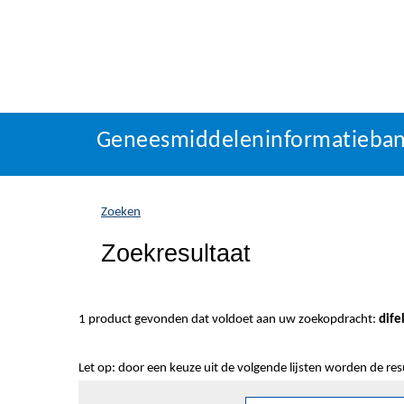
Geneesmiddeleninformatieba
U
Geneesmiddeleninformatieba
bevindt
zich
hier:
Zoeken
Zoekresultaat
1 product gevonden dat voldoet aan uw zoekopdracht:
dife
Let op: door een keuze uit de volgende lijsten worden de re
Sorteren