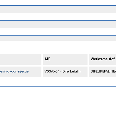
ATC
Werkzame stof
sing voor injectie
V03AX04 - Difelikefalin
DIFELIKEFALIN