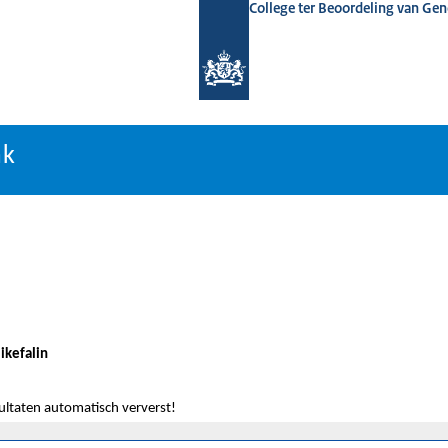
College ter Beoordeling van Ge
nk
nk
likefalin
sultaten automatisch ververst!