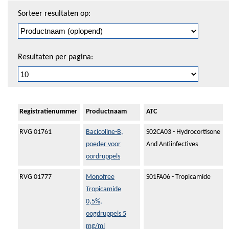
Sorteren
Sorteer resultaten op:
en
pagineren
Resultaten per pagina:
Registratienummer
Productnaam
ATC
RVG 01761
Bacicoline-B,
S02CA03 - Hydrocortisone
poeder voor
And Antiinfectives
oordruppels
RVG 01777
Monofree
S01FA06 - Tropicamide
Tropicamide
0,5%,
oogdruppels 5
mg/ml