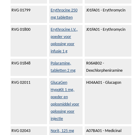
RVG 01799
Erythrocine 250
J01FA01 - Erythromycin
mg tabletten
RVG 01800
Erythrocine I.V.,
J01FA01 - Erythromycin
poeder voor
oplossing voor
infusie 1 g
RVG 01848
Polaramine,
R06AB02 -
tabletten 2 mg
Dexchlorpheniramine
RVG 02011
GlucaGen
H04AA01 - Glucagon
HypoKit 1 mg,
poeder en
oplosmiddel voor
oplossing voor
injectie
RVG 02043
Norit, 125 mg
A07BA01 - Medicinal