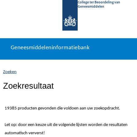
College ter Beoordeling van
Geneesmiddelen
Geneesmiddeleninformatiebank
Ga
U
Geneesmiddeleninformatiebank
direct
bevindt
naar
zich
inhoud
hier:
Zoeken
Zoekresultaat
19385 producten gevonden die voldoen aan uw zoekopdracht.
Let op: door een keuze uit de volgende lijsten worden de resultaten
automatisch ververst!