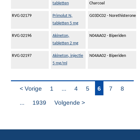
tabletten
Charcoal
RVG 02179
Primolut N,
G03DC02 - Norethisterone
tabletten 5 mg
RVG 02196
Akineton,
N04AA02 - Biperiden
tabletten 2 mg
RVG 02197
Akineton, injectie
N04AA02 - Biperiden
5 mg/ml
< Vorige
1
...
4
5
6
7
8
...
1939
Volgende >