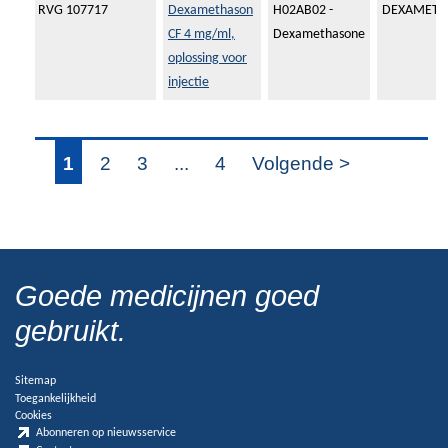
RVG 107717
Dexamethason
H02AB02 -
DEXAMETH
CF 4 mg/ml,
Dexamethasone
oplossing voor
injectie
1
2
3
...
4
Volgende >
Goede medicijnen goed
gebruikt.
Sitemap
Toegankelijkheid
Cookies
Abonneren op nieuwsservice