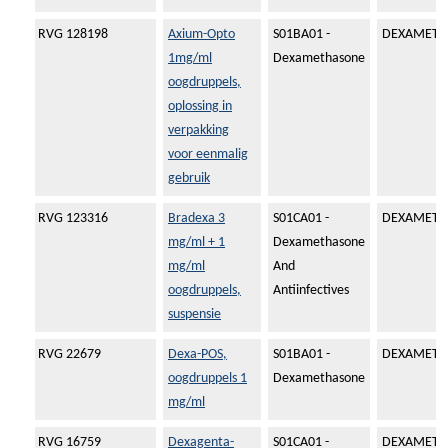
RVG 128198
Axium-Opto
S01BA01 -
DEXAMETH
1mg/ml
Dexamethasone
oogdruppels,
oplossing in
verpakking
voor eenmalig
gebruik
RVG 123316
Bradexa 3
S01CA01 -
DEXAMETH
mg/ml + 1
Dexamethasone
mg/ml
And
oogdruppels,
Antiinfectives
suspensie
RVG 22679
Dexa-POS,
S01BA01 -
DEXAMETH
oogdruppels 1
Dexamethasone
mg/ml
RVG 16759
Dexagenta-
S01CA01 -
DEXAMETH