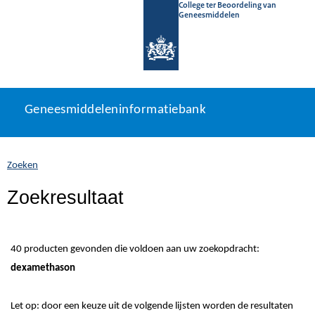
College ter Beoordeling van
Geneesmiddelen
Geneesmiddeleninformatiebank
Ga
U
Geneesmiddeleninformatiebank
direct
bevindt
naar
zich
inhoud
hier:
Zoeken
Zoekresultaat
40 producten gevonden die voldoen aan uw zoekopdracht:
dexamethason
Let op: door een keuze uit de volgende lijsten worden de resultaten