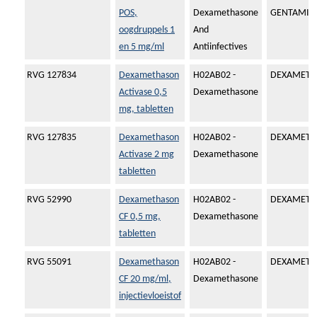
POS,
Dexamethasone
GENTAMICI
oogdruppels 1
And
en 5 mg/ml
Antiinfectives
RVG 127834
Dexamethason
H02AB02 -
DEXAMETH
Activase 0,5
Dexamethasone
mg, tabletten
RVG 127835
Dexamethason
H02AB02 -
DEXAMETH
Activase 2 mg
Dexamethasone
tabletten
RVG 52990
Dexamethason
H02AB02 -
DEXAMETH
CF 0,5 mg,
Dexamethasone
tabletten
RVG 55091
Dexamethason
H02AB02 -
DEXAMETH
CF 20 mg/ml,
Dexamethasone
injectievloeistof