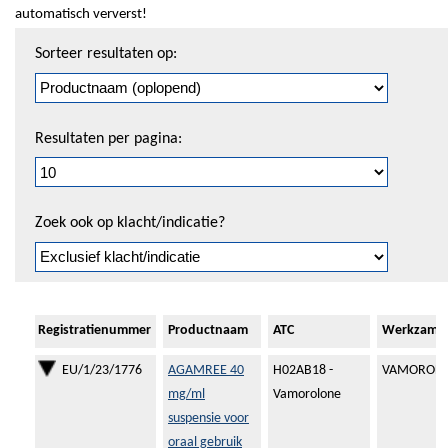
automatisch ververst!
Sorteren
Sorteer resultaten op:
en
pagineren
Resultaten per pagina:
Zoek ook op klacht/indicatie?
Registratienummer
Productnaam
ATC
Werkzame 
EU/1/23/1776
AGAMREE 40
H02AB18 -
VAMOROL
mg/ml
Vamorolone
suspensie voor
oraal gebruik