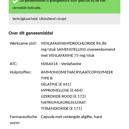
Dit geneesmiddel is goedgekeurd voor gebruik bij de hier
vermelde indicatie.
Verkrijgbaarheid: Uitsluitend recept
Over dit geneesmiddel
Werkzame stof:
VENLAFAXINEHYDROCHLORIDE 84,86
mg/stuk SAMENSTELLING overeenkomend
met VENLAFAXINE 75 mg/stuk
ATC:
N06AX16 - Venlafaxine
Hulpstoffen:
AMMONIOMETHACRYLAATCOPOLYMEER
TYPE B
GELATINE (E 441)
HYPROMELLOSE (E 464)
IJZEROXIDE ROOD (E 172)
NATRIUMLAURILSULFAAT
TITAANDIOXIDE (E 171)
Farmaceutische
Capsule met verlengde afgifte, hard
vorm: