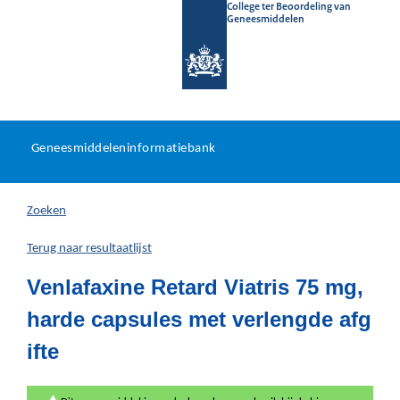
College ter Beoordeling van
Geneesmiddelen
Geneesmiddeleninformatieb
Ga
U
dir
Geneesmiddeleninformatiebank
na
bevindt
in
zich
Zoeken
hier:
Terug naar resultaatlijst
Venlafaxine Retard Viatris 75 mg,
harde capsules met verlengde afg
ifte