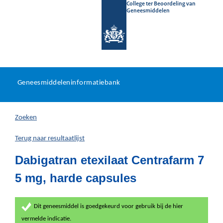
College ter Beoordeling van
Geneesmiddelen
Geneesmiddeleninformatieb
Ga
U
dir
Geneesmiddeleninformatiebank
na
bevindt
in
zich
Zoeken
hier:
Terug naar resultaatlijst
Dabigatran etexilaat Centrafarm 7
5 mg, harde capsules
Dit geneesmiddel is goedgekeurd voor gebruik bij de hier
vermelde indicatie.