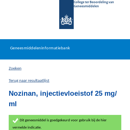
College ter Beoordeling van
Geneesmiddelen
Geneesmiddeleninformatieb
Ga
U
dir
Geneesmiddeleninformatiebank
na
bevindt
in
zich
Zoeken
hier:
Terug naar resultaatlijst
Nozinan, injectievloeistof 25 mg/
ml
Dit geneesmiddel is goedgekeurd voor gebruik bij de hier
vermelde indicatie.