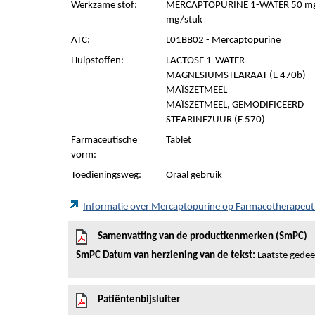
Werkzame stof:
MERCAPTOPURINE 1-WATER 50 mg
mg/stuk
ATC:
L01BB02 - Mercaptopurine
Hulpstoffen:
LACTOSE 1-WATER
MAGNESIUMSTEARAAT (E 470b)
MAÏSZETMEEL
MAÏSZETMEEL, GEMODIFICEERD
STEARINEZUUR (E 570)
Farmaceutische
Tablet
vorm:
Toedieningsweg:
Oraal gebruik
Informatie over Mercaptopurine op Farmacotherapeu
Samenvatting van de productkenmerken (SmPC)
SmPC Datum van herziening van de tekst:
Laatste gedeel
Patiëntenbijsluiter