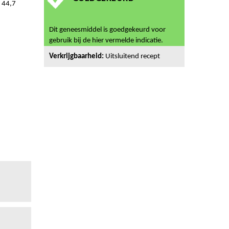
 44,7
Dit geneesmiddel is goedgekeurd voor
gebruik bij de hier vermelde indicatie.
Verkrijgbaarheid:
Uitsluitend recept