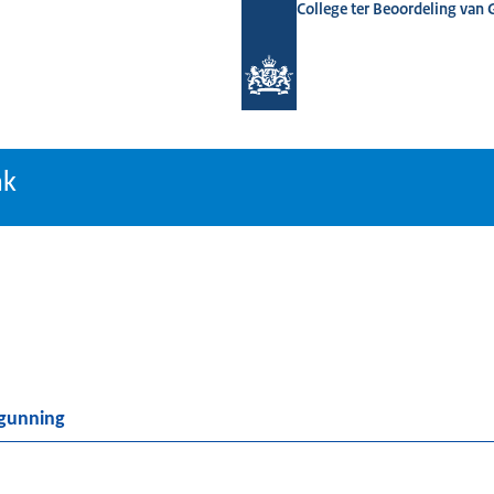
College ter Beoordeling van
tiebank
nk
rgunning