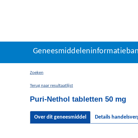
Geneesmiddeleninforma
Geneesmiddeleninformatieba
U
bevindt
zich
Zoeken
hier:
Terug naar resultaatlijst
Puri-Nethol tabletten 50 mg
Over dit geneesmiddel
Details handelsve