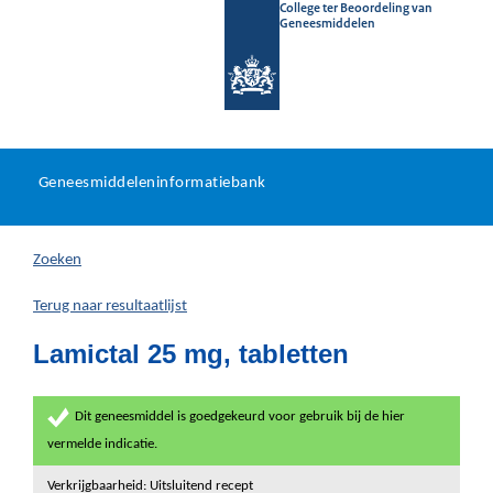
College ter Beoordeling van
Geneesmiddelen
Geneesmiddeleninformatieb
Ga
U
dir
Geneesmiddeleninformatiebank
na
bevindt
in
zich
Zoeken
hier:
Terug naar resultaatlijst
Lamictal 25 mg, tabletten
Dit geneesmiddel is goedgekeurd voor gebruik bij de hier
vermelde indicatie.
Verkrijgbaarheid: Uitsluitend recept