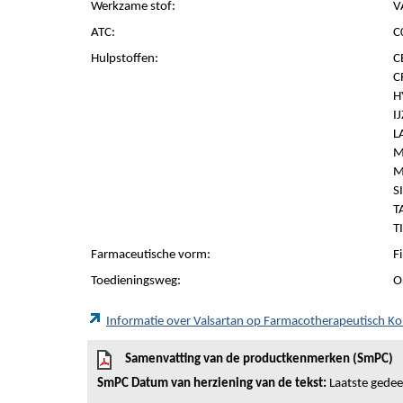
Werkzame stof:
V
ATC:
C
Hulpstoffen:
C
C
H
I
L
M
M
S
T
T
Farmaceutische vorm:
F
Toedieningsweg:
O
Informatie over Valsartan op Farmacotherapeutisch K
Samenvatting van de productkenmerken (SmPC)
SmPC Datum van herziening van de tekst:
Laatste gedeel