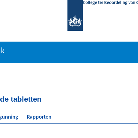
College ter Beoordeling van
tiebank
nk
de tabletten
rgunning
Rapporten