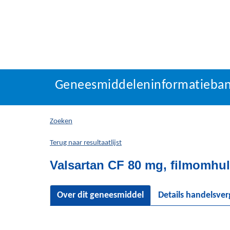
Geneesmiddeleninforma
Geneesmiddeleninformatieba
U
bevindt
zich
Zoeken
hier:
Terug naar resultaatlijst
Valsartan CF 80 mg, filmomhul
Over dit geneesmiddel
Details handelsve