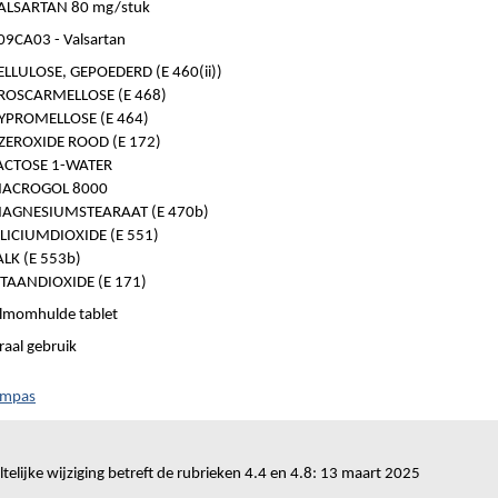
ALSARTAN 80 mg/stuk
09CA03 - Valsartan
ELLULOSE, GEPOEDERD (E 460(ii))
ROSCARMELLOSE (E 468)
YPROMELLOSE (E 464)
JZEROXIDE ROOD (E 172)
ACTOSE 1-WATER
ACROGOL 8000
AGNESIUMSTEARAAT (E 470b)
ILICIUMDIOXIDE (E 551)
ALK (E 553b)
ITAANDIOXIDE (E 171)
ilmomhulde tablet
raal gebruik
ompas
telijke wijziging betreft de rubrieken 4.4 en 4.8: 13 maart 2025