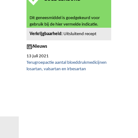
Dit geneesmiddel is goedgekeurd voor
gebruik bij de hier vermelde indicatie.
Verkrijgbaarheid:
Uitsluitend recept
Nieuws
13 juli 2021
Terugroepactie aantal bloeddrukmedicijnen
losartan, valsartan en irbesartan