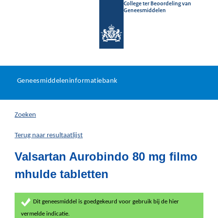
College ter Beoordeling van
Geneesmiddelen
Geneesmiddeleninformatieb
Ga
U
dir
Geneesmiddeleninformatiebank
na
bevindt
in
zich
Zoeken
hier:
Terug naar resultaatlijst
Valsartan Aurobindo 80 mg filmo
mhulde tabletten
Dit geneesmiddel is goedgekeurd voor gebruik bij de hier
vermelde indicatie.