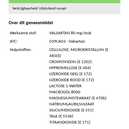
Verkrijgbaarheid: Uitsluitend recept
Over dit geneesmiddel
Werkzame stof:
VALSARTAN 80 mg/stuk
ATC:
C09CA03 - Valsartan
Hulpstoffen:
CELLULOSE, MICROKRISTALLIJN (E
460(i))
CROSPOVIDON (E 1202)
HYPROMELLOSE (E 464)
IJZEROXIDE GEEL (E 172)
IJZEROXIDE ROOD (E 172)
LACTOSE 1-WATER
MACROGOL 8000
MAGNESIUMSTEARAAT (E 470b)
NATRIUMLAURILSULFAAT
SILICIUMDIOXIDE (E 551)
TALK (E 553b)
TITAANDIOXIDE (E 171)