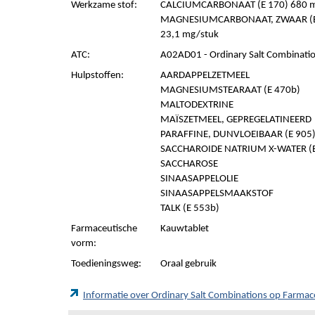
Werkzame stof:
CALCIUMCARBONAAT (E 170) 680 m
MAGNESIUMCARBONAAT, ZWAAR (E 
23,1 mg/stuk
ATC:
A02AD01 - Ordinary Salt Combinati
Hulpstoffen:
AARDAPPELZETMEEL
MAGNESIUMSTEARAAT (E 470b)
MALTODEXTRINE
MAÏSZETMEEL, GEPREGELATINEERD
PARAFFINE, DUNVLOEIBAAR (E 905
SACCHAROIDE NATRIUM X-WATER (E
SACCHAROSE
SINAASAPPELOLIE
SINAASAPPELSMAAKSTOF
TALK (E 553b)
Farmaceutische
Kauwtablet
vorm:
Toedieningsweg:
Oraal gebruik
Informatie over Ordinary Salt Combinations op Farma