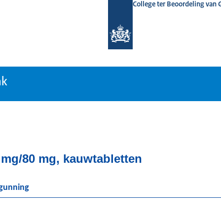
College ter Beoordeling van
tiebank
nk
mg/80 mg, kauwtabletten
rgunning