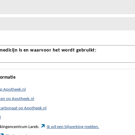
 medicijn is en waarvoor het wordt gebruikt:
formatie
op Apotheek.nl
ten op Apotheek.nl
carbonaat op Apotheek.nl
l
werkingencentrum Lareb.
Ik wil een bijwerking melden.