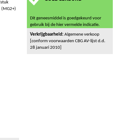
stuk
 (MG2+)
Dit geneesmiddel is goedgekeurd voor
gebruik bij de hier vermelde indicatie.
Verkrijgbaarheid:
Algemene verkoop
[conform voorwaarden CBG AV-lijst d.d.
28 januari 2010]