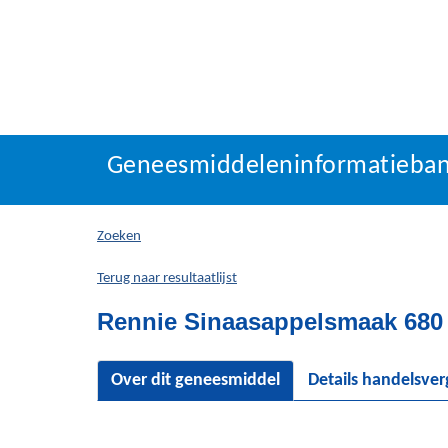
Geneesmiddeleninforma
Geneesmiddeleninformatieba
U
bevindt
zich
Zoeken
hier:
Terug naar resultaatlijst
Rennie Sinaasappelsmaak 680 
Over dit geneesmiddel
Details handelsve