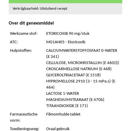
Verkrijgbaarheid: Uitsluitend recept
Over dit geneesmiddel
Werkzame stof:
ETORICOXIB 90 mg/stuk
ATC:
M01AH05 - Etoricoxib
Hulpstoffen:
CALCIUMWATERSTOFFOSFAAT 0-WATER
(E 341)
CELLULOSE, MICROKRISTALLIJN (E 460(i))
CROSCARMELLOSE NATRIUM (E 468)
GLYCEROLTRIACETAAT (E 1518)
HYPROMELLOSE 2910 (3 - 15 mPa.s) (E
464)
LACTOSE 1-WATER
MAGNESIUMSTEARAAT (E 470b)
TITAANDIOXIDE (E 171)
Farmaceutische
Filmomhulde tablet
vorm:
Toedieningsweg:
Oraal gebruik