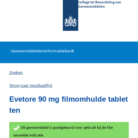
College ter Beoordeling van
Geneesmiddelen
Geneesmiddeleninformatieb
Ga
U
dir
Geneesmiddeleninformatiebank
na
bevindt
in
zich
Zoeken
hier:
Terug naar resultaatlijst
Evetore 90 mg filmomhulde tablet
ten
Dit geneesmiddel is goedgekeurd voor gebruik bij de hier
vermelde indicatie.