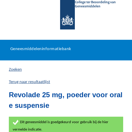
College ter Beoordeling van
Geneesmiddelen
Geneesmiddeleninformatieb
Ga
U
dir
Geneesmiddeleninformatiebank
na
bevindt
in
zich
Zoeken
hier:
Terug naar resultaatlijst
Revolade 25 mg, poeder voor oral
e suspensie
Dit geneesmiddel is goedgekeurd voor gebruik bij de hier
vermelde indicatie.