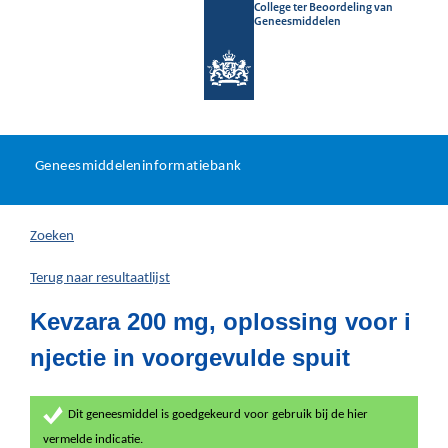
College ter Beoordeling van
Geneesmiddelen
Geneesmiddeleninformatieb
Ga
U
dir
Geneesmiddeleninformatiebank
na
bevindt
in
zich
Zoeken
hier:
Terug naar resultaatlijst
Kevzara 200 mg, oplossing voor i
njectie in voorgevulde spuit
Dit geneesmiddel is goedgekeurd voor gebruik bij de hier
vermelde indicatie.