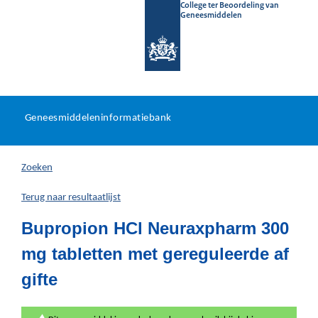
College ter Beoordeling van
Geneesmiddelen
Geneesmiddeleninformatieb
Ga
U
dir
Geneesmiddeleninformatiebank
na
bevindt
in
zich
Zoeken
hier:
Terug naar resultaatlijst
Bupropion HCl Neuraxpharm 300
mg tabletten met gereguleerde af
gifte