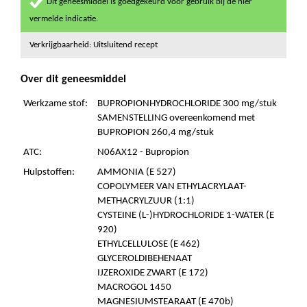
Dit geneesmiddel is goedgekeurd voor gebruik bij de hier
vermelde indicatie.
Verkrijgbaarheid: Uitsluitend recept
Over dit geneesmiddel
Werkzame stof:
BUPROPIONHYDROCHLORIDE 300 mg/stuk
SAMENSTELLING overeenkomend met
BUPROPION 260,4 mg/stuk
ATC:
N06AX12 - Bupropion
Hulpstoffen:
AMMONIA (E 527)
COPOLYMEER VAN ETHYLACRYLAAT-
METHACRYLZUUR (1:1)
CYSTEINE (L-)HYDROCHLORIDE 1-WATER (E
920)
ETHYLCELLULOSE (E 462)
GLYCEROLDIBEHENAAT
IJZEROXIDE ZWART (E 172)
MACROGOL 1450
MAGNESIUMSTEARAAT (E 470b)