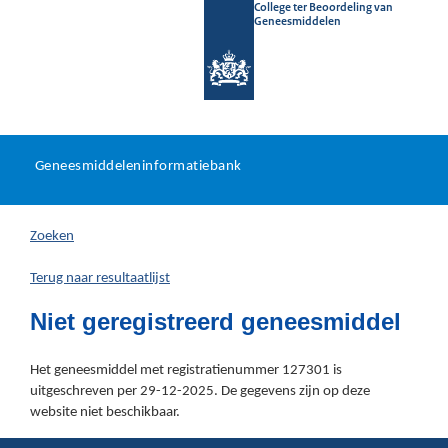
College ter Beoordeling van
Geneesmiddelen
Geneesmiddeleninformatieb
Ga
U
dir
Geneesmiddeleninformatiebank
na
bevindt
in
zich
Zoeken
hier:
Terug naar resultaatlijst
Niet geregistreerd geneesmiddel
Het geneesmiddel met registratienummer 127301 is
uitgeschreven per 29-12-2025. De gegevens zijn op deze
website niet beschikbaar.