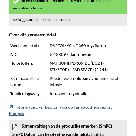
Dit geneesmiddel is goedgekeurd voor gebruik bij de hier
vermelde indicatie.
Verkrijgbaarheid: Uitsluitend recept
Over dit geneesmiddel
Werkzame stof:
DAPTOMYCINE 350 mg/flacon
ATC:
J01XX09 - Daptomycin
Hulpstoffen:
NATRIUMHYDROXIDE (E 524)
STIKSTOF (HEAD SPACE) (E 941)
Farmaceutische
Poeder voor oplossing voor injectie of
vorm:
infusie
Toedieningsweg:
Intraveneus gebruik
Informatie over Daptomycin op Farmacotherapeutisch
Kompas
Samenvatting van de productkenmerken (SmPC)
SmPC Datum van herziening van de tekst:
Laatste