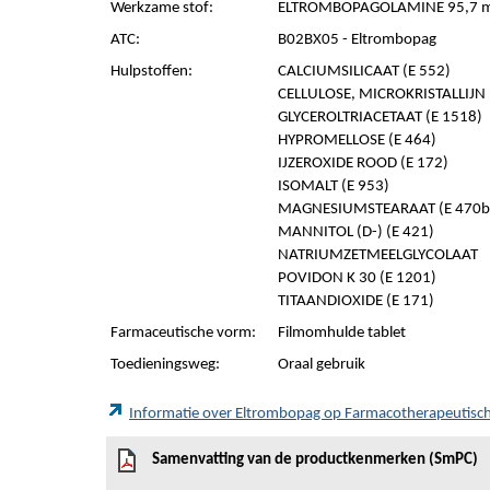
Werkzame stof:
ELTROMBOPAGOLAMINE 95,7 mg
ATC:
B02BX05 - Eltrombopag
Hulpstoffen:
CALCIUMSILICAAT (E 552)
CELLULOSE, MICROKRISTALLIJN (
GLYCEROLTRIACETAAT (E 1518)
HYPROMELLOSE (E 464)
IJZEROXIDE ROOD (E 172)
ISOMALT (E 953)
MAGNESIUMSTEARAAT (E 470b
MANNITOL (D-) (E 421)
NATRIUMZETMEELGLYCOLAAT
POVIDON K 30 (E 1201)
TITAANDIOXIDE (E 171)
Farmaceutische vorm:
Filmomhulde tablet
Toedieningsweg:
Oraal gebruik
Informatie over Eltrombopag op Farmacotherapeutis
Samenvatting van de productkenmerken (SmPC)