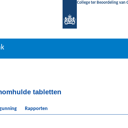
College ter Beoordeling van
tiebank
nk
momhulde tabletten
rgunning
Rapporten