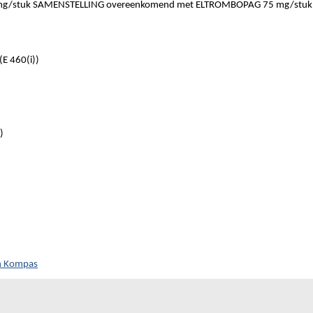
/stuk SAMENSTELLING overeenkomend met ELTROMBOPAG 75 mg/stuk
E 460(i))
)
ch Kompas