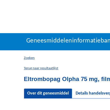
Geneesmiddeleninforma
Geneesmiddeleninformatieba
U
bevindt
zich
Zoeken
hier:
Terug naar resultaatlijst
Eltrombopag Olpha 75 mg, fil
Over dit geneesmiddel
Details handelsve