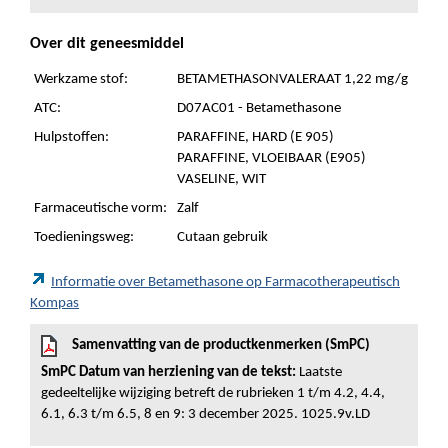
Over dit geneesmiddel
Werkzame stof:
BETAMETHASONVALERAAT 1,22 mg/g
ATC:
D07AC01 - Betamethasone
Hulpstoffen:
PARAFFINE, HARD (E 905)
PARAFFINE, VLOEIBAAR (E905)
VASELINE, WIT
Farmaceutische vorm:
Zalf
Toedieningsweg:
Cutaan gebruik
Informatie over Betamethasone op Farmacotherapeutisch
Kompas
Samenvatting van de productkenmerken (SmPC)
SmPC Datum van herziening van de tekst:
Laatste
gedeeltelijke wijziging betreft de rubrieken 1 t/m 4.2, 4.4,
6.1, 6.3 t/m 6.5, 8 en 9: 3 december 2025. 1025.9v.LD