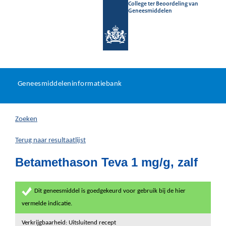
College ter Beoordeling van
Geneesmiddelen
Geneesmiddeleninformatieb
Ga
U
dir
Geneesmiddeleninformatiebank
na
bevindt
in
zich
Zoeken
hier:
Terug naar resultaatlijst
Betamethason Teva 1 mg/g, zalf
Dit geneesmiddel is goedgekeurd voor gebruik bij de hier
vermelde indicatie.
Verkrijgbaarheid: Uitsluitend recept