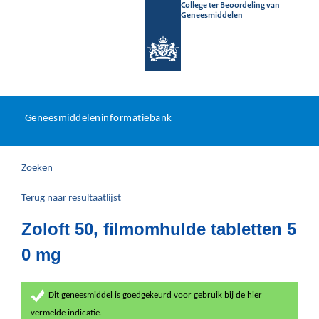
College ter Beoordeling van
Geneesmiddelen
Geneesmiddeleninformatieb
Ga
U
dir
Geneesmiddeleninformatiebank
na
bevindt
in
zich
Zoeken
hier:
Terug naar resultaatlijst
Zoloft 50, filmomhulde tabletten 5
0 mg
Dit geneesmiddel is goedgekeurd voor gebruik bij de hier
vermelde indicatie.