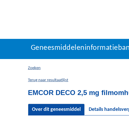
Geneesmiddeleninforma
Geneesmiddeleninformatieba
U
bevindt
zich
Zoeken
hier:
Terug naar resultaatlijst
EMCOR DECO 2,5 mg filmomhul
Over dit geneesmiddel
Details handelsve