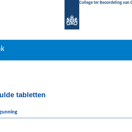
College ter Beoordeling van
tiebank
nk
de tabletten
rgunning