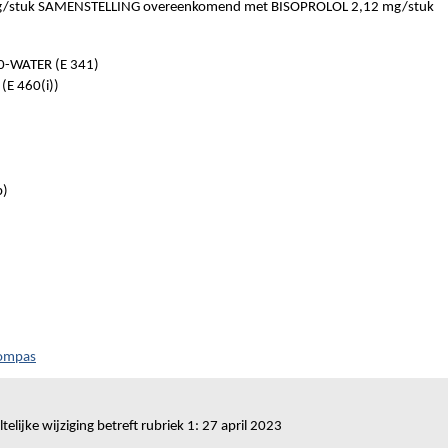
stuk SAMENSTELLING overeenkomend met BISOPROLOL 2,12 mg/stuk
-WATER (E 341)
E 460(i))
b)
Kompas
telijke wijziging betreft rubriek 1: 27 april 2023