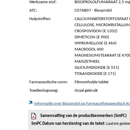
Werkzame stof:
BISOPROLOLFUMARAAT 2,5 mg/
ATC:
C07AB07 - Bisoprolol
Hulpstoffen:
CALCIUMWATERSTOFFOSFAAT 0
CELLULOSE, MICROKRISTALLIJN (
CROSPOVIDON (E 1202)
DIMETICON (E 900)
HYPROMELLOSE (E 464)
MACROGOL 400
MAGNESIUMSTEARAAT (E 470
MAÏSZETMEEL
SILICIUMDIOXIDE (E 551)
TITAANDIOXIDE (E 171)
Farmaceutische vorm:
Filmomhulde tablet
Toedieningsweg:
Oraal gebruik
Informatie over Bisoprolol op Farmacotherapeutisch 
Samenvatting van de productkenmerken (SmPC)
SmPC Datum van herziening van de tekst:
Laatste gedeel