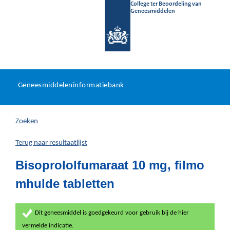
College ter Beoordeling van
Geneesmiddelen
Geneesmiddeleninformatieb
Ga
U
dir
Geneesmiddeleninformatiebank
na
bevindt
in
zich
Zoeken
hier:
Terug naar resultaatlijst
Bisoprololfumaraat 10 mg, filmo
mhulde tabletten
Dit geneesmiddel is goedgekeurd voor gebruik bij de hier
vermelde indicatie.