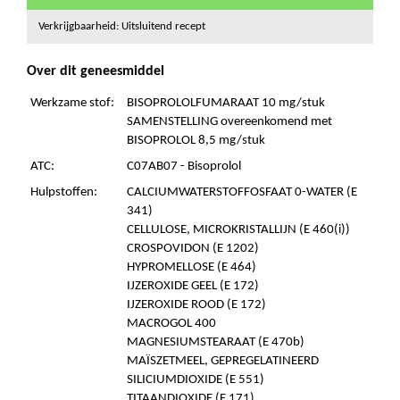
Verkrijgbaarheid: Uitsluitend recept
Over dit geneesmiddel
Werkzame stof:
BISOPROLOLFUMARAAT 10 mg/stuk
SAMENSTELLING overeenkomend met
BISOPROLOL 8,5 mg/stuk
ATC:
C07AB07 - Bisoprolol
Hulpstoffen:
CALCIUMWATERSTOFFOSFAAT 0-WATER (E
341)
CELLULOSE, MICROKRISTALLIJN (E 460(i))
CROSPOVIDON (E 1202)
HYPROMELLOSE (E 464)
IJZEROXIDE GEEL (E 172)
IJZEROXIDE ROOD (E 172)
MACROGOL 400
MAGNESIUMSTEARAAT (E 470b)
MAÏSZETMEEL, GEPREGELATINEERD
SILICIUMDIOXIDE (E 551)
TITAANDIOXIDE (E 171)