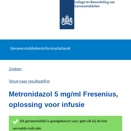
College ter Beoordeling van
Geneesmiddelen
Geneesmiddeleninformatieb
Ga
U
dir
Geneesmiddeleninformatiebank
na
bevindt
in
zich
Zoeken
hier:
Terug naar resultaatlijst
Metronidazol 5 mg/ml Fresenius,
oplossing voor infusie
Dit geneesmiddel is goedgekeurd voor gebruik bij de hier
vermelde indicatie.