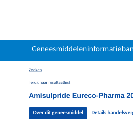
Geneesmiddeleninforma
Geneesmiddeleninformatieba
U
bevindt
zich
Zoeken
hier:
Terug naar resultaatlijst
Amisulpride Eureco-Pharma 20
Over dit geneesmiddel
Details handelsve