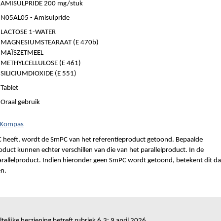
AMISULPRIDE 200 mg/stuk
N05AL05 - Amisulpride
LACTOSE 1-WATER
MAGNESIUMSTEARAAT (E 470b)
MAÏSZETMEEL
METHYLCELLULOSE (E 461)
SILICIUMDIOXIDE (E 551)
Tablet
Oraal gebruik
h Kompas
 heeft, wordt de SmPC van het referentieproduct getoond. Bepaalde
duct kunnen echter verschillen van die van het parallelproduct. In de
parallelproduct. Indien hieronder geen SmPC wordt getoond, betekent dit da
en.
telijke herziening betreft rubriek 6.3: 9 april 2026