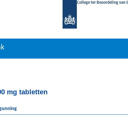
College ter Beoordeling van
tiebank
nk
0 mg tabletten
rgunning