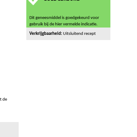
Dit geneesmiddel is goedgekeurd voor
gebruik bij de hier vermelde indicatie.
Verkrijgbaarheid:
Uitsluitend recept
t de