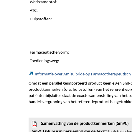
Werkzame stof:
ATC:
Hulpstoffen:
Farmaceutische vorm:
Toedieningsweg:
Informatie over Amisulpride op Farmacotherapeutisc
Omdat een parallel geïmporteerd product geen eigen SmPC
productkenmerken (o.a. hulpstoffen) van het referentiepro
patiëntenbijsluiter staat de exacte samenstelling van het 
handelsvergunning van het referentieproduct is ingetrokk
Samenvatting van de productkenmerken (SmPC)
SmPC Datum van herziening van de tekst:
Laatste gedeel