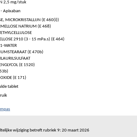
N 2,5 mg/stuk
- Apixaban
E, MICROKRISTALLIJN (E 460(i))
MELLOSE NATRIUM (E 468)
ETHYLCELLULOSE
LOSE 2910 (3 - 15 mPa.s) (E 464)
 1-WATER
UMSTEARAAT (E 470b)
LAURILSULFAAT
NGLYCOL (E 1520)
553b)
OXIDE (E 171)
lde tablet
ruik
ompas
telijke wijziging betreft rubriek 9: 20 maart 2026