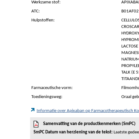
Werkzame stof:
APIXABA
ATC:
B01AF02 
Hulpstoffen:
CELLULOS
CROSCAR
HYDROXY
HYPROMEL
LACTOSE
MAGNESI
NATRIUM
PROPYLEE
TALK (E 
TITAANDI
Farmaceutische vorm:
Filmomhu
Toedieningsweg:
Oraal geb
Informatie over Apixaban op Farmacotherapeutisch K
Samenvatting van de productkenmerken (SmPC)
SmPC Datum van herziening van de tekst:
Laatste gedeel