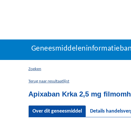
Geneesmiddeleninforma
Geneesmiddeleninformatieba
U
bevindt
zich
Zoeken
hier:
Terug naar resultaatlijst
Apixaban Krka 2,5 mg filmomhu
Over dit geneesmiddel
Details handelsve