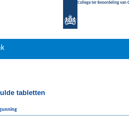
College ter Beoordeling van
tiebank
nk
lde tabletten
rgunning