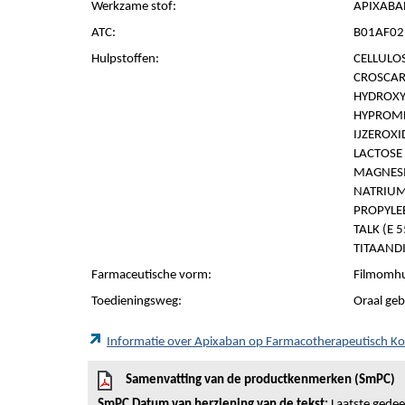
Werkzame stof:
APIXABA
ATC:
B01AF02 
Hulpstoffen:
CELLULOS
CROSCAR
HYDROXY
HYPROMEL
IJZEROXI
LACTOSE
MAGNESI
NATRIUM
PROPYLEE
TALK (E 
TITAANDI
Farmaceutische vorm:
Filmomhu
Toedieningsweg:
Oraal geb
Informatie over Apixaban op Farmacotherapeutisch K
Samenvatting van de productkenmerken (SmPC)
SmPC Datum van herziening van de tekst:
Laatste gedeel