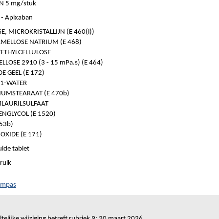
N 5 mg/stuk
- Apixaban
E, MICROKRISTALLIJN (E 460(i))
MELLOSE NATRIUM (E 468)
ETHYLCELLULOSE
LOSE 2910 (3 - 15 mPa.s) (E 464)
DE GEEL (E 172)
 1-WATER
UMSTEARAAT (E 470b)
LAURILSULFAAT
NGLYCOL (E 1520)
553b)
OXIDE (E 171)
lde tablet
ruik
ompas
telijke wijziging betreft rubriek 9: 20 maart 2026