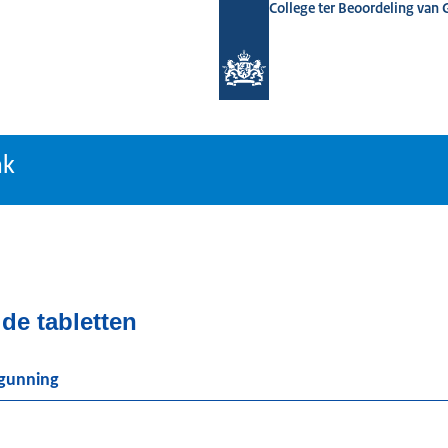
College ter Beoordeling van
tiebank
nk
de tabletten
rgunning