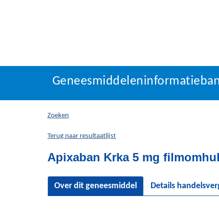
Geneesmiddeleninforma
Geneesmiddeleninformatieba
U
bevindt
zich
Zoeken
hier:
Terug naar resultaatlijst
Apixaban Krka 5 mg filmomhul
Over dit geneesmiddel
Details handelsve