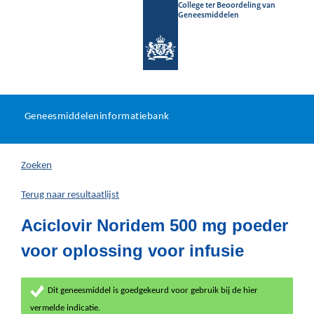
College ter Beoordeling van
Geneesmiddelen
Geneesmiddeleninformatieb
Ga
U
dir
Geneesmiddeleninformatiebank
na
bevindt
in
zich
Zoeken
hier:
Terug naar resultaatlijst
Aciclovir Noridem 500 mg poeder
voor oplossing voor infusie
Dit geneesmiddel is goedgekeurd voor gebruik bij de hier
vermelde indicatie.