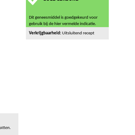
Dit geneesmiddel is goedgekeurd voor
gebruik bij de hier vermelde indicatie.
Verkrijgbaarheid:
Uitsluitend recept
atten.