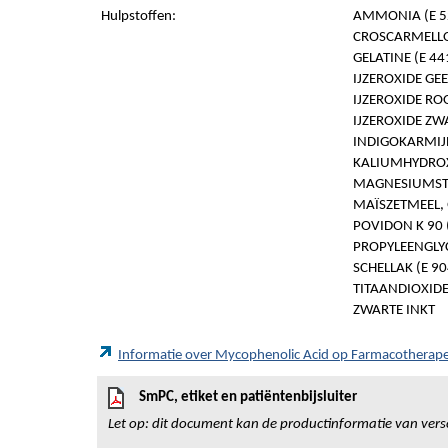
Hulpstoffen:
AMMONIA (E 5
CROSCARMELLO
GELATINE (E 44
IJZEROXIDE GEE
IJZEROXIDE ROO
IJZEROXIDE ZWA
INDIGOKARMIJN
KALIUMHYDROXI
MAGNESIUMSTE
MAÏSZETMEEL,
POVIDON K 90 
PROPYLEENGLYC
SCHELLAK (E 90
TITAANDIOXIDE
ZWARTE INKT
Informatie over Mycophenolic Acid op Farmacotherap
SmPC, etiket en patiëntenbijsluiter
Let op: dit document kan de productinformatie van vers