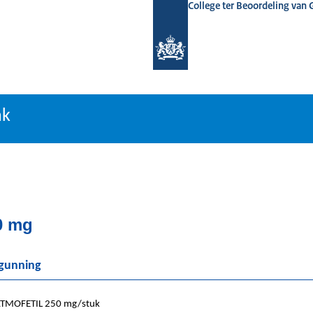
College ter Beoordeling van
tiebank
nk
0 mg
rgunning
MOFETIL 250 mg/stuk