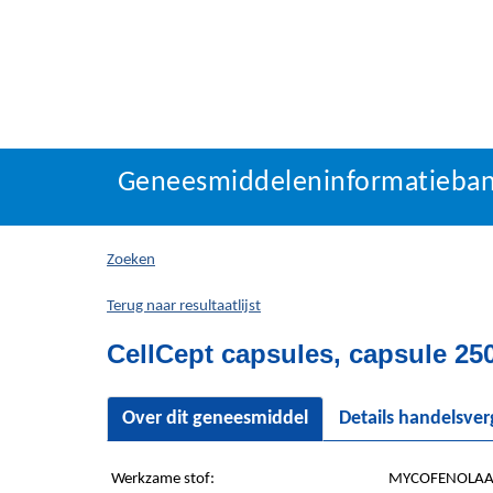
Geneesmiddeleninforma
Geneesmiddeleninformatieba
U
bevindt
zich
Zoeken
hier:
Terug naar resultaatlijst
CellCept capsules, capsule 25
Over dit geneesmiddel
Details handelsve
Werkzame stof:
MYCOFENOLAAT