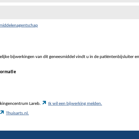
smiddelenagentschap
ijke bijwerkingen van dit geneesmiddel vindt u in de patiëntenbijsluiter e
formatie
werkingencentrum Lareb.
Ik wil een bijwerking melden.
Thuisarts.nl.