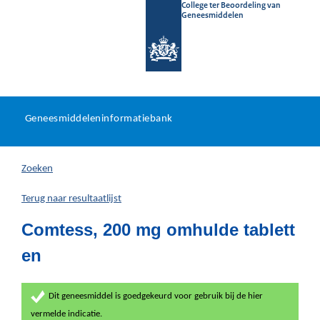
College ter Beoordeling van
Geneesmiddelen
Geneesmiddeleninformatieb
Ga
U
dir
Geneesmiddeleninformatiebank
na
bevindt
in
zich
Zoeken
hier:
Terug naar resultaatlijst
Comtess, 200 mg omhulde tablett
en
Dit geneesmiddel is goedgekeurd voor gebruik bij de hier
vermelde indicatie.