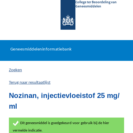
College ter Beoordeling van
Geneesmiddelen
Geneesmiddeleninformatieb
Ga
U
dir
Geneesmiddeleninformatiebank
na
bevindt
in
zich
Zoeken
hier:
Terug naar resultaatlijst
Nozinan, injectievloeistof 25 mg/
ml
Dit geneesmiddel is goedgekeurd voor gebruik bij de hier
vermelde indicatie.