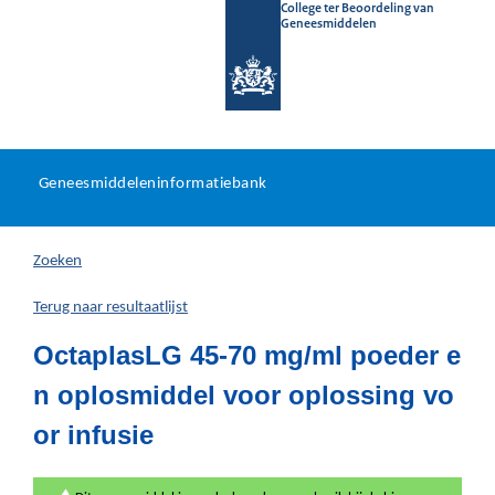
College ter Beoordeling van
Geneesmiddelen
Geneesmiddeleninformatieb
Ga
U
dir
Geneesmiddeleninformatiebank
na
bevindt
in
zich
Zoeken
hier:
Terug naar resultaatlijst
OctaplasLG 45-70 mg/ml poeder e
n oplosmiddel voor oplossing vo
or infusie