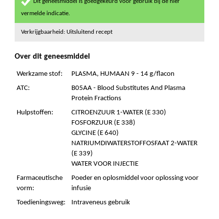
Dit geneesmiddel is goedgekeurd voor gebruik bij de hier
vermelde indicatie.
Verkrijgbaarheid: Uitsluitend recept
Over dit geneesmiddel
Werkzame stof:
PLASMA, HUMAAN 9 - 14 g/flacon
ATC:
B05AA - Blood Substitutes And Plasma
Protein Fractions
Hulpstoffen:
CITROENZUUR 1-WATER (E 330)
FOSFORZUUR (E 338)
GLYCINE (E 640)
NATRIUMDIWATERSTOFFOSFAAT 2-WATER
(E 339)
WATER VOOR INJECTIE
Farmaceutische
Poeder en oplosmiddel voor oplossing voor
vorm:
infusie
Toedieningsweg:
Intraveneus gebruik