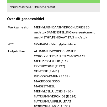
Verkrijgbaarheid: Uitsluitend recept
Over dit geneesmiddel
Werkzame stof:
METHYLFENIDAATHYDROCHLORIDE 20
mg/stuk SAMENSTELLING overeenkomend
met METHYLFENIDAAT 17,3 mg/stuk
ATC:
N06BA04 - Methylphenidate
Hulpstoffen:
ALUMINIUMOXIDE 0-WATER
COPOLYMEER VAN ETHYLACRYLAAT-
METHACRYLZUUR (1:1)
ERYTHROSINE (E 127)
GELATINE (E 441)
INDIGOKARMIJN (E 132)
MACROGOL 3350
MAÏSZETMEEL
METHYLCELLULOSE (E 461)
NATRIUMHYDROXIDE (E 524)
NATRIUMLAURILSULFAAT
PATENTBLAUW V (E 131)