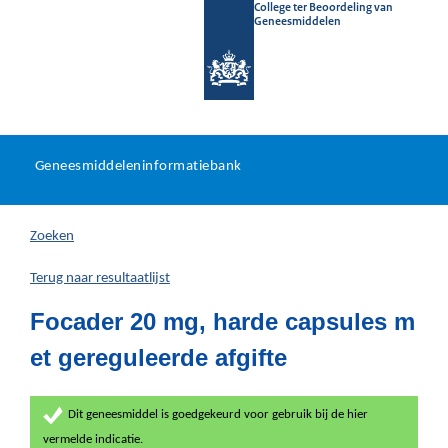
College ter Beoordeling van
Geneesmiddelen
Geneesmiddeleninformatieb
Ga
U
dir
Geneesmiddeleninformatiebank
na
bevindt
in
zich
Zoeken
hier:
Terug naar resultaatlijst
Focader 20 mg, harde capsules m
et gereguleerde afgifte
Dit geneesmiddel is goedgekeurd voor gebruik bij de hier
vermelde indicatie.