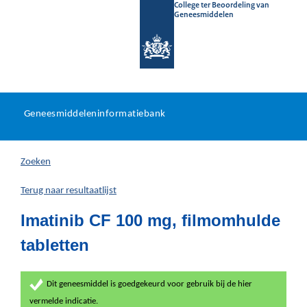
College ter Beoordeling van
Geneesmiddelen
Geneesmiddeleninformatieb
Ga
U
dir
Geneesmiddeleninformatiebank
na
bevindt
in
zich
Zoeken
hier:
Terug naar resultaatlijst
Imatinib CF 100 mg, filmomhulde
tabletten
Dit geneesmiddel is goedgekeurd voor gebruik bij de hier
vermelde indicatie.