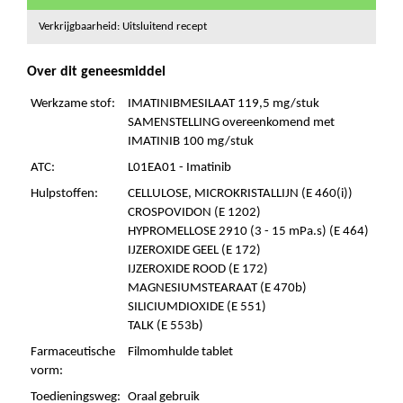
Verkrijgbaarheid: Uitsluitend recept
Over dit geneesmiddel
Werkzame stof:
IMATINIBMESILAAT 119,5 mg/stuk
SAMENSTELLING overeenkomend met
IMATINIB 100 mg/stuk
ATC:
L01EA01 - Imatinib
Hulpstoffen:
CELLULOSE, MICROKRISTALLIJN (E 460(i))
CROSPOVIDON (E 1202)
HYPROMELLOSE 2910 (3 - 15 mPa.s) (E 464)
IJZEROXIDE GEEL (E 172)
IJZEROXIDE ROOD (E 172)
MAGNESIUMSTEARAAT (E 470b)
SILICIUMDIOXIDE (E 551)
TALK (E 553b)
Farmaceutische
Filmomhulde tablet
vorm:
Toedieningsweg:
Oraal gebruik