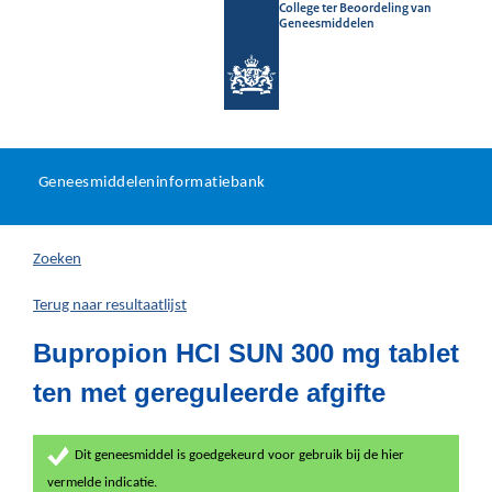
College ter Beoordeling van
Geneesmiddelen
Geneesmiddeleninformatieb
Ga
U
dir
Geneesmiddeleninformatiebank
na
bevindt
in
zich
Zoeken
hier:
Terug naar resultaatlijst
Bupropion HCl SUN 300 mg tablet
ten met gereguleerde afgifte
Dit geneesmiddel is goedgekeurd voor gebruik bij de hier
vermelde indicatie.