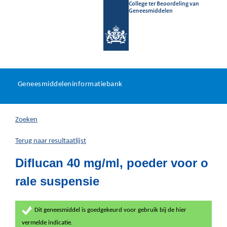
College ter Beoordeling van
Geneesmiddelen
Geneesmiddeleninformatieb
Ga
U
dir
Geneesmiddeleninformatiebank
na
bevindt
in
zich
Zoeken
hier:
Terug naar resultaatlijst
Diflucan 40 mg/ml, poeder voor o
rale suspensie
Dit geneesmiddel is goedgekeurd voor gebruik bij de hier
vermelde indicatie.