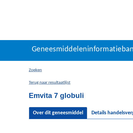
Geneesmiddeleninforma
Geneesmiddeleninformatieba
U
bevindt
zich
Zoeken
hier:
Terug naar resultaatlijst
Emvita 7 globuli
Over dit geneesmiddel
Details handelsve