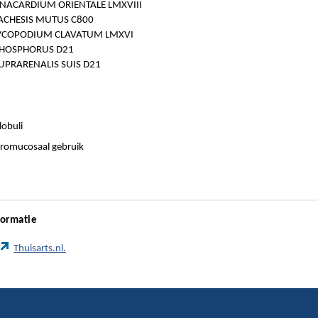
NACARDIUM ORIENTALE LMXVIII
ACHESIS MUTUS C800
YCOPODIUM CLAVATUM LMXVI
HOSPHORUS D21
UPRARENALIS SUIS D21
lobuli
romucosaal gebruik
formatie
Thuisarts.nl.