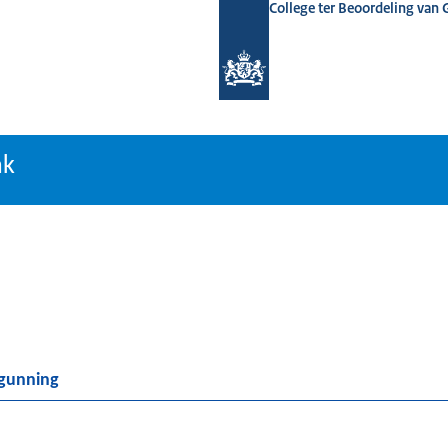
College ter Beoordeling van
tiebank
nk
rgunning