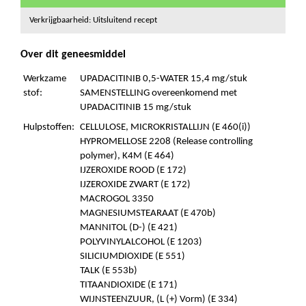
Verkrijgbaarheid: Uitsluitend recept
Over dit geneesmiddel
Werkzame
UPADACITINIB 0,5-WATER 15,4 mg/stuk
stof:
SAMENSTELLING overeenkomend met
UPADACITINIB 15 mg/stuk
Hulpstoffen:
CELLULOSE, MICROKRISTALLIJN (E 460(i))
HYPROMELLOSE 2208 (Release controlling
polymer), K4M (E 464)
IJZEROXIDE ROOD (E 172)
IJZEROXIDE ZWART (E 172)
MACROGOL 3350
MAGNESIUMSTEARAAT (E 470b)
MANNITOL (D-) (E 421)
POLYVINYLALCOHOL (E 1203)
SILICIUMDIOXIDE (E 551)
TALK (E 553b)
TITAANDIOXIDE (E 171)
WIJNSTEENZUUR, (L (+) Vorm) (E 334)