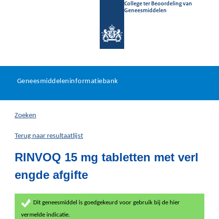
College ter Beoordeling van
Geneesmiddelen
Geneesmiddeleninformatieb
Ga
U
dir
Geneesmiddeleninformatiebank
na
bevindt
in
zich
Zoeken
hier:
Terug naar resultaatlijst
RINVOQ 15 mg tabletten met verl
engde afgifte
Dit geneesmiddel is goedgekeurd voor gebruik bij de hier
vermelde indicatie.