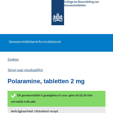
College ter Beoordeling van
Geneesmiddelen
Geneesmiddeleninformatieb
Ga
U
dir
Geneesmiddeleninformatiebank
na
bevindt
in
zich
Zoeken
hier:
Terug naar resultaatlijst
Polaramine, tabletten 2 mg
Dit geneesmiddel is goedgekeurd voor gebruik bij de hier
vermelde indicatie.
Verkrijgbaarheid: Uitsluitend recept