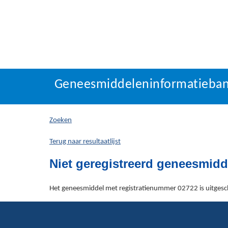
Geneesmiddeleninforma
Geneesmiddeleninformatieba
U
bevindt
zich
Zoeken
hier:
Terug naar resultaatlijst
Niet geregistreerd geneesmidd
Het geneesmiddel met registratienummer 02722 is uitgesch