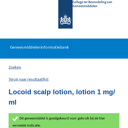
College ter Beoordeling van
Geneesmiddelen
Geneesmiddeleninformatieb
Ga
U
dir
Geneesmiddeleninformatiebank
na
bevindt
in
zich
Zoeken
hier:
Terug naar resultaatlijst
Locoid scalp lotion, lotion 1 mg/
ml
Dit geneesmiddel is goedgekeurd voor gebruik bij de hier
vermelde indicatie.