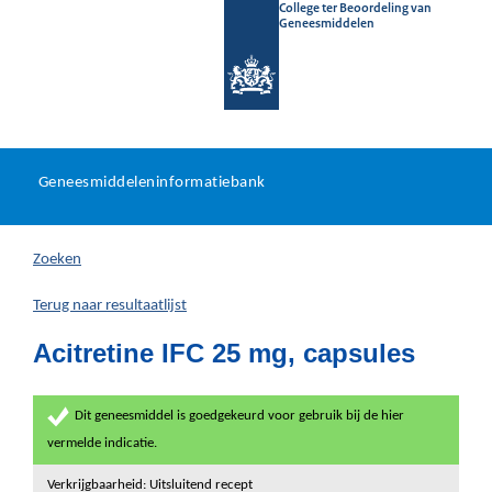
College ter Beoordeling van
Geneesmiddelen
Geneesmiddeleninformatieb
Ga
U
dir
Geneesmiddeleninformatiebank
na
bevindt
in
zich
Zoeken
hier:
Terug naar resultaatlijst
Acitretine IFC 25 mg, capsules
Dit geneesmiddel is goedgekeurd voor gebruik bij de hier
vermelde indicatie.
Verkrijgbaarheid: Uitsluitend recept