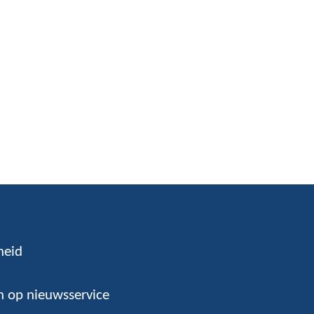
n
heid
 op nieuwsservice