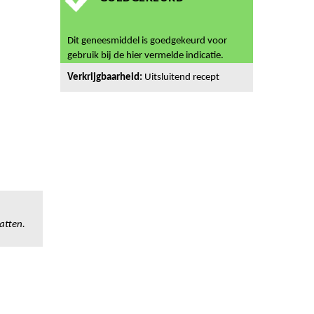
Dit geneesmiddel is goedgekeurd voor
gebruik bij de hier vermelde indicatie.
Verkrijgbaarheid:
Uitsluitend recept
atten.