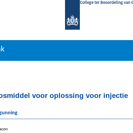
College ter Beoordeling van
tiebank
nk
osmiddel voor oplossing voor injectie
rgunning
acon