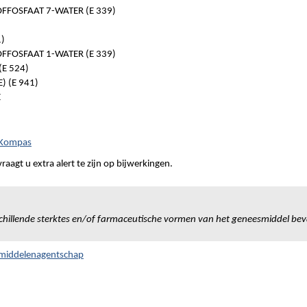
FOSFAAT 7-WATER (E 339)
1)
FOSFAAT 1-WATER (E 339)
E 524)
) (E 941)
E
h Kompas
aagt u extra alert te zijn op bijwerkingen.
chillende sterktes en/of farmaceutische vormen van het geneesmiddel bev
smiddelenagentschap