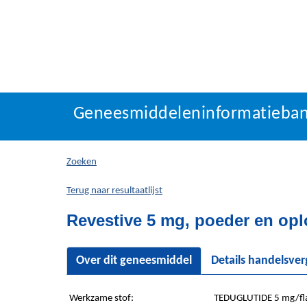
Geneesmiddeleninforma
Geneesmiddeleninformatieba
U
bevindt
zich
Zoeken
hier:
Terug naar resultaatlijst
Revestive 5 mg, poeder en opl
Over dit geneesmiddel
Details handelsve
Werkzame stof:
TEDUGLUTIDE 5 mg/fl