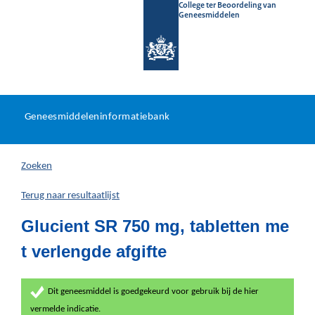
College ter Beoordeling van
Geneesmiddelen
Geneesmiddeleninformatieb
Ga
U
dir
Geneesmiddeleninformatiebank
na
bevindt
in
zich
Zoeken
hier:
Terug naar resultaatlijst
Glucient SR 750 mg, tabletten me
t verlengde afgifte
Dit geneesmiddel is goedgekeurd voor gebruik bij de hier
vermelde indicatie.