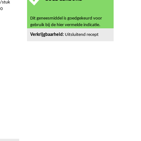
/stuk
50
Dit geneesmiddel is goedgekeurd voor
gebruik bij de hier vermelde indicatie.
Verkrijgbaarheid:
Uitsluitend recept