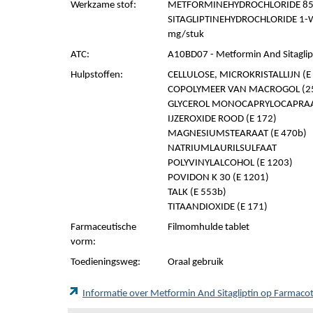
Werkzame stof:
METFORMINEHYDROCHLORIDE 850
SITAGLIPTINEHYDROCHLORIDE 1-W
mg/stuk
ATC:
A10BD07 - Metformin And Sitaglip
Hulpstoffen:
CELLULOSE, MICROKRISTALLIJN (E 
COPOLYMEER VAN MACROGOL (25,0
GLYCEROL MONOCAPRYLOCAPRAAT,
IJZEROXIDE ROOD (E 172)
MAGNESIUMSTEARAAT (E 470b)
NATRIUMLAURILSULFAAT
POLYVINYLALCOHOL (E 1203)
POVIDON K 30 (E 1201)
TALK (E 553b)
TITAANDIOXIDE (E 171)
Farmaceutische
Filmomhulde tablet
vorm:
Toedieningsweg:
Oraal gebruik
Informatie over Metformin And Sitagliptin op Farmac