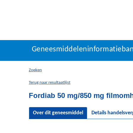
Geneesmiddeleninforma
Geneesmiddeleninformatieba
U
bevindt
zich
Zoeken
hier:
Terug naar resultaatlijst
Fordiab 50 mg/850 mg filmomh
Over dit geneesmiddel
Details handelsve