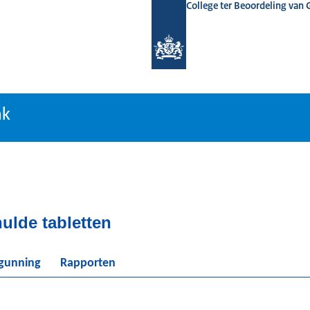
College ter Beoordeling van
tiebank
nk
ulde tabletten
rgunning
Rapporten