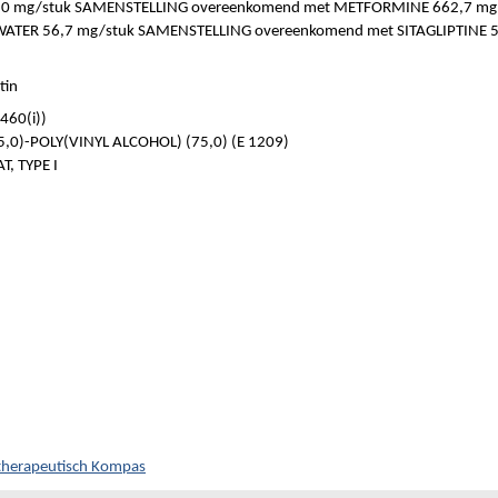
 mg/stuk SAMENSTELLING overeenkomend met METFORMINE 662,7 mg
ATER 56,7 mg/stuk SAMENSTELLING overeenkomend met SITAGLIPTINE 
tin
460(i))
)-POLY(VINYL ALCOHOL) (75,0) (E 1209)
 TYPE I
otherapeutisch Kompas