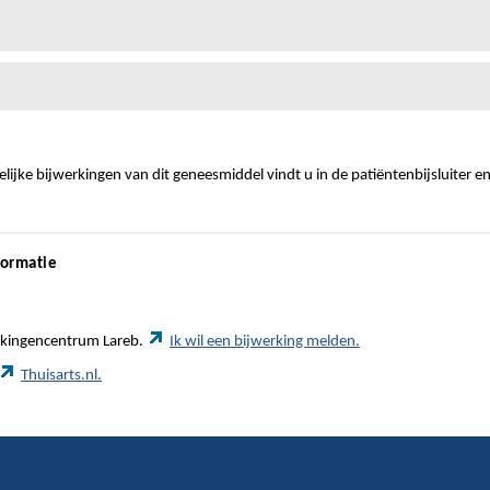
ijke bijwerkingen van dit geneesmiddel vindt u in de patiëntenbijsluiter e
formatie
werkingencentrum Lareb.
Ik wil een bijwerking melden.
Thuisarts.nl.