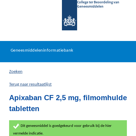
College ter Beoordeling van
Geneesmiddelen
Geneesmiddeleninformatieb
Ga
U
dir
Geneesmiddeleninformatiebank
na
bevindt
in
zich
Zoeken
hier:
Terug naar resultaatlijst
Apixaban CF 2,5 mg, filmomhulde
tabletten
Dit geneesmiddel is goedgekeurd voor gebruik bij de hier
vermelde indicatie.