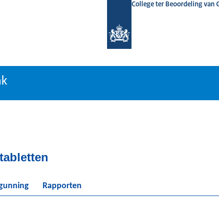
College ter Beoordeling van
tiebank
nk
tabletten
rgunning
Rapporten