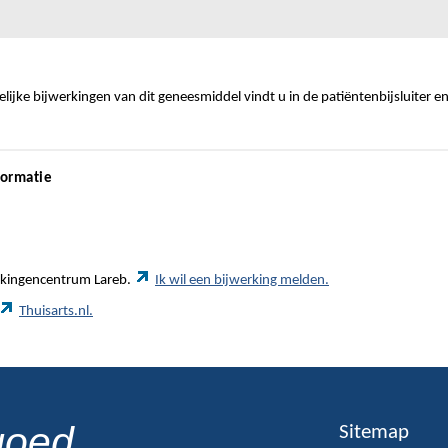
ijke bijwerkingen van dit geneesmiddel vindt u in de patiëntenbijsluiter e
formatie
werkingencentrum Lareb.
Ik wil een bijwerking melden.
Thuisarts.nl.
goed
Sitemap