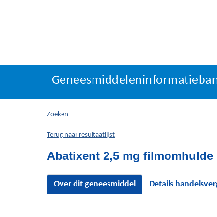
Geneesmiddeleninforma
Geneesmiddeleninformatieba
U
bevindt
zich
Zoeken
hier:
Terug naar resultaatlijst
Abatixent 2,5 mg filmomhulde 
Over dit geneesmiddel
Details handelsve