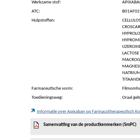
Werkzame stof:
APIXABA
ATC:
B01AF02 
Hulpstoffen:
CELLULOS
CROSCAR
HYPROLOS
HYPROMEL
IJZEROXI
LACTOSE
MACROG
MAGNESI
NATRIUM
TITAANDI
Farmaceutische vorm:
Filmomhu
Toedieningsweg:
Oraal geb
Informatie over Apixaban op Farmacotherapeutisch K
Samenvatting van de productkenmerken (SmPC)