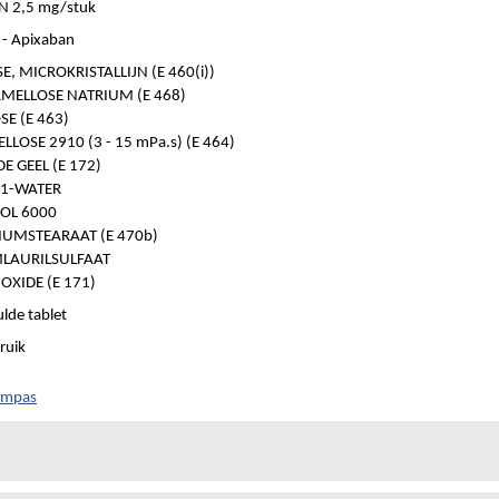
N 2,5 mg/stuk
- Apixaban
E, MICROKRISTALLIJN (E 460(i))
MELLOSE NATRIUM (E 468)
E (E 463)
LOSE 2910 (3 - 15 mPa.s) (E 464)
DE GEEL (E 172)
 1-WATER
OL 6000
UMSTEARAAT (E 470b)
LAURILSULFAAT
OXIDE (E 171)
lde tablet
ruik
ompas