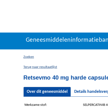
Geneesmiddeleninforma
Geneesmiddeleninformatieba
U
bevindt
zich
Zoeken
hier:
Terug naar resultaatlijst
Retsevmo 40 mg harde capsul
Over dit geneesmiddel
Details handelsve
Werkzame stof:
SELPERCATINIB 4