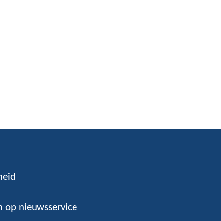
n
heid
 op nieuwsservice