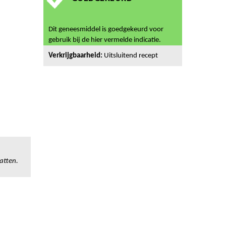
Dit geneesmiddel is goedgekeurd voor
gebruik bij de hier vermelde indicatie.
Verkrijgbaarheid:
Uitsluitend recept
atten.