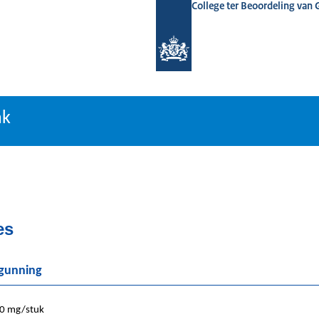
College ter Beoordeling van
tiebank
nk
es
rgunning
0 mg/stuk