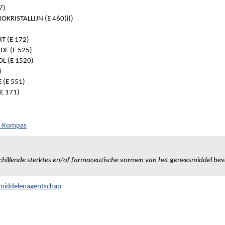
7)
OKRISTALLIJN (E 460(i))
)
T (E 172)
E (E 525)
L (E 1520)
)
 (E 551)
E 171)
ch Kompas
chillende sterktes en/of farmaceutische vormen van het geneesmiddel bev
smiddelenagentschap